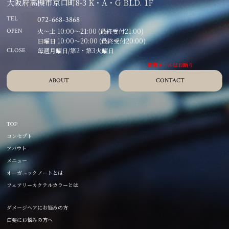
大阪府高槻市京口町8-3 K・A・G BLD. 1F
TEL
072-668-3868
火～土 10:00～21:00 (最終受付21:00)
OPEN
日曜日 10:00～20:00 (最終受付20:00)
毎週月曜日/第2・第3火曜日
CLOSE
ABOUT
CONTACT
TOP
コンセプト
アバウト
メニュー
オーガニックノートとは
フェアリーカクテルカラーとは
ダメージヘアにお悩みの方
白髪にお悩みの方へ