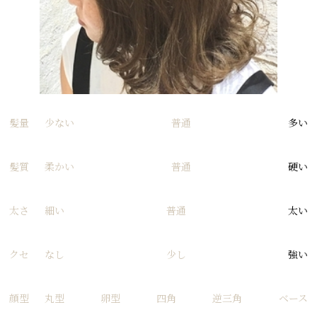
髪量
少ない
普通
多い
髪質
柔かい
普通
硬い
太さ
細い
普通
太い
クセ
なし
少し
強い
顔型
丸型
卵型
四角
逆三角
ベース