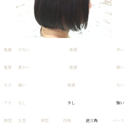
髪量
少ない
普通
多い
髪質
柔かい
普通
硬い
太さ
細い
普通
太い
クセ
なし
少し
強い
顔型
丸型
卵型
四角
逆三角
ベース